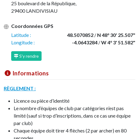
25 boulevard de la République,
29400 LANDIVISIAU
Coordonnées GPS
Latitude :
48.5070852
/
N 48° 30' 25.507"
Longitude :
-4.0643284
/
W 4° 3' 51.582"
S'y rendre
Informations
RÈGLEMENT :
Licence ou pièce d’identité
Le nombre d’équipes de club par catégories n’est pas
limité (sauf si trop d’inscriptions, dans ce cas une équipe
par club)
Chaque équipe doit tirer 4 flèches (2 par archer) en 80
secondes